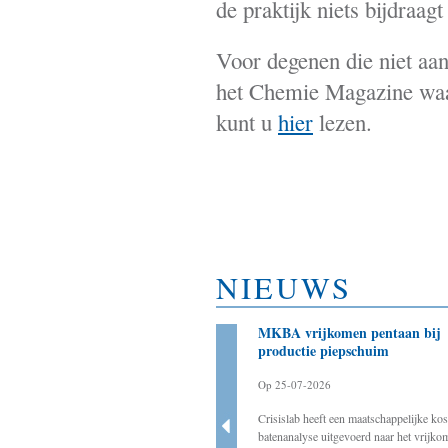
de praktijk niets bijdraa
Voor degenen die niet aan
het Chemie Magazine waari
kunt u
hier
lezen.
NIEUWS
Bestuurder als aanjager
MKBA vrijkomen pentaan bij
noodzakelijk voor slagen
productie piepschuim
energietransitie
Op 25-07-2026
Op 20-03-2025
Crisislab heeft een maatschappelijke kos
Crisislab ondersteunt de werkgroep BOVEN
batenanalyse uitgevoerd naar het vrijko