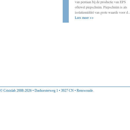
door onder andere ervaringen van decentrale
van pentaan bij de productie van EPS
bestuurders met energietransitie-initiatieven
oftewel piepschuim. Piepschuim is als
op te tekenen. In deze rubriek vindt u
isolatiemiddel van grote waarde voor d..
ervaringen van decentraal col...
Lees meer >>
Lees meer >>
© Crisislab 2008-2026 • Dashorsterweg 1 • 3927 CN • Renswoude.