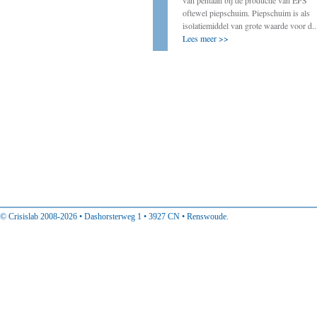
door onder andere ervaringen van decentrale
van pentaan bij de productie van EPS
bestuurders met energietransitie-initiatieven
oftewel piepschuim. Piepschuim is als
op te tekenen. In deze rubriek vindt u
isolatiemiddel van grote waarde voor d..
ervaringen van decentraal col...
Lees meer >>
Lees meer >>
© Crisislab 2008-2026 • Dashorsterweg 1 • 3927 CN • Renswoude.