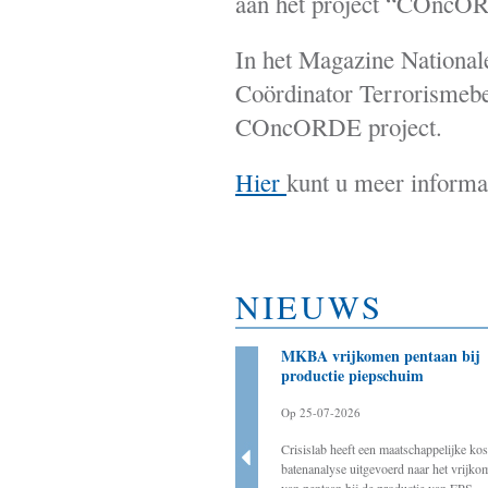
aan het project “COncORD
In het Magazine Nationale
Coördinator Terrorismebes
COncORDE project.
Hier
kunt u meer inform
NIEUWS
Bestuurder als aanjager
MKBA vrijkomen pentaan bij
noodzakelijk voor slagen
productie piepschuim
energietransitie
Op 25-07-2026
Op 20-03-2025
Crisislab heeft een maatschappelijke kos
Crisislab ondersteunt de werkgroep BOVEN
batenanalyse uitgevoerd naar het vrijko