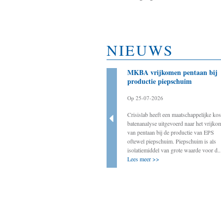
NIEUWS
Bestuurder als aanjager
MKBA vrijkomen pentaan bij
noodzakelijk voor slagen
productie piepschuim
energietransitie
Op 25-07-2026
Op 20-03-2025
Crisislab heeft een maatschappelijke kos
Crisislab ondersteunt de werkgroep BOVEN
batenanalyse uitgevoerd naar het vrijko
door onder andere ervaringen van decentrale
van pentaan bij de productie van EPS
bestuurders met energietransitie-initiatieven
oftewel piepschuim. Piepschuim is als
op te tekenen. In deze rubriek vindt u
isolatiemiddel van grote waarde voor d..
ervaringen van decentraal col...
Lees meer >>
Lees meer >>