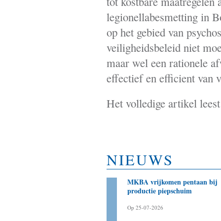
tot kostbare maatregelen al
legionellabesmetting in B
op het gebied van psychos
veiligheidsbeleid niet mo
maar wel een rationele 
effectief en efficient van 
Het volledige artikel lees
NIEUWS
Bestuurder als aanjager
MKBA vrijkomen pentaan bij
noodzakelijk voor slagen
productie piepschuim
energietransitie
Op 25-07-2026
Op 20-03-2025