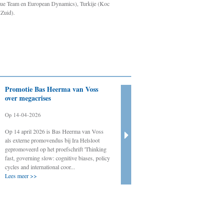
escue Team en European Dynamics), Turkije (Koc
 Zuid).
Promotie Bas Heerma van Voss
Evaluatie oefeningen
over megacrises
crisisorganisatie VRT
Op 14-04-2026
Op 10-04-2026
Op 14 april 2026 is Bas Heerma van Voss
Regelmatig evalueert Crisislab oefeningen 
als externe promovendus bij Ira Helsloot
systeemtesten van de crisisorganisatie van 
gepromoveerd op het proefschrift 'Thinking
Veiligheidsregio Twente. Ook in 2026 zal d
fast, governing slow: cognitive biases, policy
weer het geval zijn. Het gaat meer precies 
cycles and international coor...
de onverwachte oef...
Lees meer >>
Lees meer >>