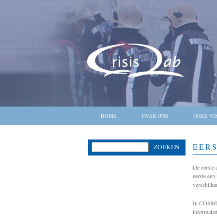
HOME
OVER ONS
ONZE VI
EER
ZOEKEN
De eerste 
eerste een
verschille
In COSMIC,
informatie