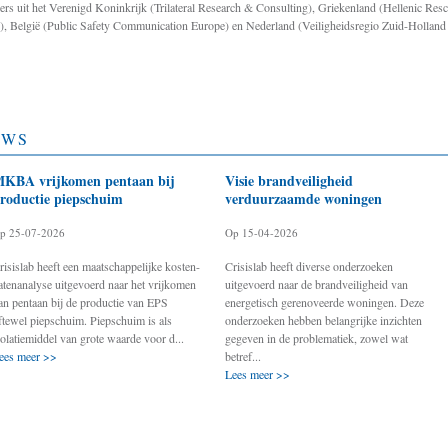
ers uit het Verenigd Koninkrijk (Trilateral Research & Consulting), Griekenland (Hellenic R
), België (Public Safety Communication Europe) en Nederland (Veiligheidsregio Zuid-Holland
UWS
KBA vrijkomen pentaan bij
Visie brandveiligheid
roductie piepschuim
verduurzaamde woningen
p 25-07-2026
Op 15-04-2026
risislab heeft een maatschappelijke kosten-
Crisislab heeft diverse onderzoeken
atenanalyse uitgevoerd naar het vrijkomen
uitgevoerd naar de brandveiligheid van
an pentaan bij de productie van EPS
energetisch gerenoveerde woningen. Deze
ftewel piepschuim. Piepschuim is als
onderzoeken hebben belangrijke inzichten
solatiemiddel van grote waarde voor d...
gegeven in de problematiek, zowel wat
ees meer >>
betref...
Lees meer >>