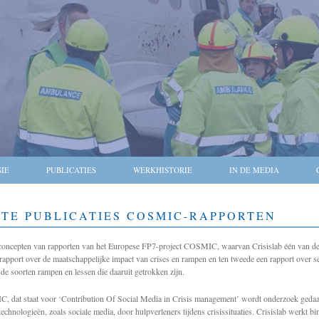
SIE
PUBLICATIES
WERKHISTORIE
IN DE MEDIA
STE PUBLICATIES COSMIC-RAPPORTEN
concepten van rapporten van het Europese FP7-project COSMIC, waarvan Crisislab één van de pa
 rapport over de maatschappelijke impact van crises en rampen en ten tweede een rapport over s
nde soorten rampen en lessen die daaruit getrokken zijn.
 dat staat voor ‘Contribution Of Social Media in Crisis management’ wordt onderzoek gedaa
technologieën, zoals sociale media, door hulpverleners tijdens crisissituaties. Crisislab werkt 