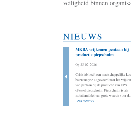
veiligheid binnen organisa
NIEUWS
Bestuurder als aanjager
MKBA vrijkomen pentaan bij
noodzakelijk voor slagen
productie piepschuim
energietransitie
Op 25-07-2026
Op 20-03-2025
Crisislab heeft een maatschappelijke kos
Crisislab ondersteunt de werkgroep BOVEN
batenanalyse uitgevoerd naar het vrijko
door onder andere ervaringen van decentrale
van pentaan bij de productie van EPS
bestuurders met energietransitie-initiatieven
oftewel piepschuim. Piepschuim is als
op te tekenen. In deze rubriek vindt u
isolatiemiddel van grote waarde voor d..
ervaringen van decentraal col...
Lees meer >>
Lees meer >>