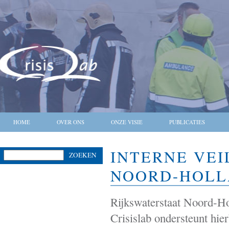
HOME
OVER ONS
ONZE VISIE
PUBLICATIES
INTERNE VEI
ZOEKEN
NOORD-HOL
Rijkswaterstaat Noord-Hol
Crisislab ondersteunt hie