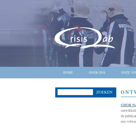
HOME
OVER ONS
ONZE VI
ONT
ZOEKEN
GHOR Ned
ontwikkeli
de publica
een volwaa