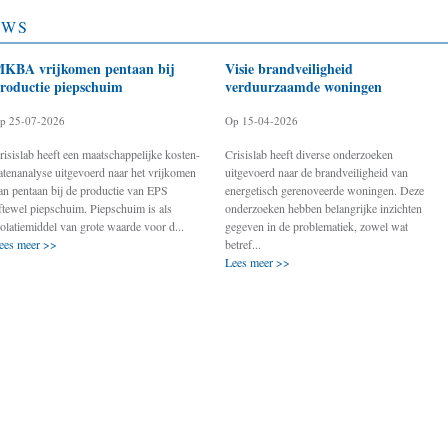
UWS
KBA vrijkomen pentaan bij
Visie brandveiligheid
roductie piepschuim
verduurzaamde woningen
p 25-07-2026
Op 15-04-2026
risislab heeft een maatschappelijke kosten-
Crisislab heeft diverse onderzoeken
atenanalyse uitgevoerd naar het vrijkomen
uitgevoerd naar de brandveiligheid van
an pentaan bij de productie van EPS
energetisch gerenoveerde woningen. Deze
ftewel piepschuim. Piepschuim is als
onderzoeken hebben belangrijke inzichten
solatiemiddel van grote waarde voor d...
gegeven in de problematiek, zowel wat
ees meer >>
betref...
Lees meer >>