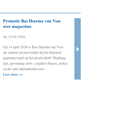
Promotie Bas Heerma van Voss
Evaluatie oefeningen
over megacrises
crisisorganisatie VRT
Op 14-04-2026
Op 10-04-2026
Op 14 april 2026 is Bas Heerma van Voss
Regelmatig evalueert Crisislab oefeningen 
als externe promovendus bij Ira Helsloot
systeemtesten van de crisisorganisatie van 
gepromoveerd op het proefschrift 'Thinking
Veiligheidsregio Twente. Ook in 2026 zal d
fast, governing slow: cognitive biases, policy
weer het geval zijn. Het gaat meer precies 
cycles and international coor...
de onverwachte oef...
Lees meer >>
Lees meer >>