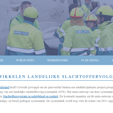
SIE
PUBLICATIES
WERKHISTORIE
IN DE MEDIA
WIKKELEN LANDELIJKE SLACHTOFFERVOL
erland
heeft Crisislab gevraagd om als penvoerder binnen een multidisciplinaire project-groep
ng van een landelijke slachtoffervolgsystematiek (SVS). Het meta-ontwerp van deze systematie
tie
Slachtofferregistratie in redelijkheid en realiteit
. De komende maanden zal dit meta-ontwerp s
rdige- en breed gedragen systematiek. De systematiek wordt nog vóór de zomer van 2011 opg