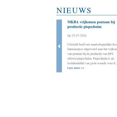
NIEUWS
Bestuurder als aanjager
MKBA vrijkomen pentaan bij
noodzakelijk voor slagen
productie piepschuim
energietransitie
Op 25-07-2026
Op 20-03-2025
Crisislab heeft een maatschappelijke kos
Crisislab ondersteunt de werkgroep BOVEN
batenanalyse uitgevoerd naar het vrijko
door onder andere ervaringen van decentrale
van pentaan bij de productie van EPS
bestuurders met energietransitie-initiatieven
oftewel piepschuim. Piepschuim is als
op te tekenen. In deze rubriek vindt u
isolatiemiddel van grote waarde voor d..
ervaringen van decentraal col...
Lees meer >>
Lees meer >>