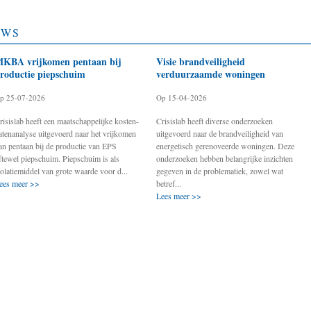
UWS
KBA vrijkomen pentaan bij
Visie brandveiligheid
roductie piepschuim
verduurzaamde woningen
p 25-07-2026
Op 15-04-2026
risislab heeft een maatschappelijke kosten-
Crisislab heeft diverse onderzoeken
atenanalyse uitgevoerd naar het vrijkomen
uitgevoerd naar de brandveiligheid van
an pentaan bij de productie van EPS
energetisch gerenoveerde woningen. Deze
ftewel piepschuim. Piepschuim is als
onderzoeken hebben belangrijke inzichten
solatiemiddel van grote waarde voor d...
gegeven in de problematiek, zowel wat
ees meer >>
betref...
Lees meer >>