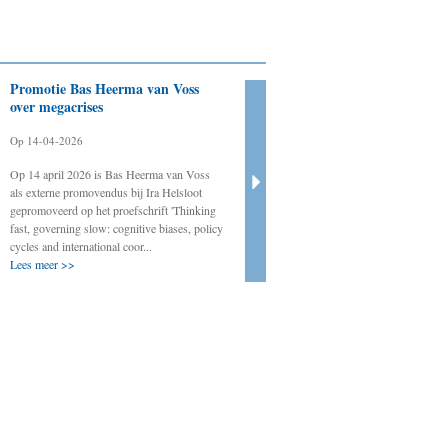
Promotie Bas Heerma van Voss
Evaluatie oefeningen
over megacrises
crisisorganisatie VRT
Op 14-04-2026
Op 10-04-2026
Op 14 april 2026 is Bas Heerma van Voss
Regelmatig evalueert Crisislab oefeningen 
als externe promovendus bij Ira Helsloot
systeemtesten van de crisisorganisatie van 
gepromoveerd op het proefschrift 'Thinking
Veiligheidsregio Twente. Ook in 2026 zal d
fast, governing slow: cognitive biases, policy
weer het geval zijn. Het gaat meer precies 
cycles and international coor...
de onverwachte oef...
Lees meer >>
Lees meer >>