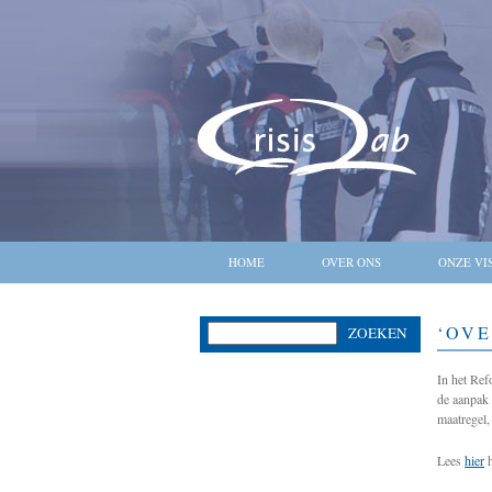
HOME
OVER ONS
ONZE VI
‘OV
ZOEKEN
In het Ref
de aanpak 
maatregel,
Lees
hier
h