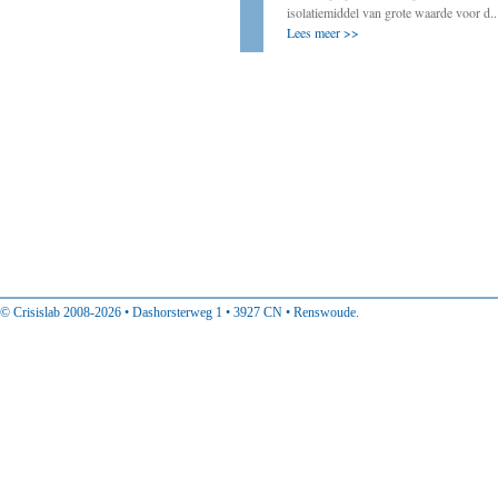
op te tekenen. In deze rubriek vindt u
isolatiemiddel van grote waarde voor d..
ervaringen van decentraal col...
Lees meer >>
Lees meer >>
© Crisislab 2008-2026 • Dashorsterweg 1 • 3927 CN • Renswoude.