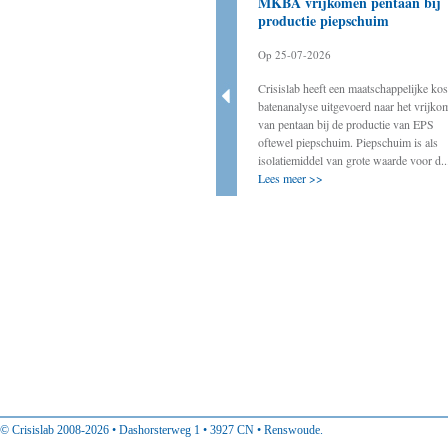
Bestuurder als aanjager
MKBA vrijkomen pentaan bij
noodzakelijk voor slagen
productie piepschuim
energietransitie
Op 25-07-2026
Op 20-03-2025
Crisislab heeft een maatschappelijke kos
Crisislab ondersteunt de werkgroep BOVEN
batenanalyse uitgevoerd naar het vrijko
door onder andere ervaringen van decentrale
van pentaan bij de productie van EPS
bestuurders met energietransitie-initiatieven
oftewel piepschuim. Piepschuim is als
op te tekenen. In deze rubriek vindt u
isolatiemiddel van grote waarde voor d..
ervaringen van decentraal col...
Lees meer >>
Lees meer >>
© Crisislab 2008-2026 • Dashorsterweg 1 • 3927 CN • Renswoude.