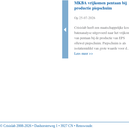
Bestuurder als aanjager
MKBA vrijkomen pentaan bij
noodzakelijk voor slagen
productie piepschuim
energietransitie
Op 25-07-2026
Op 20-03-2025
Crisislab heeft een maatschappelijke kos
Crisislab ondersteunt de werkgroep BOVEN
batenanalyse uitgevoerd naar het vrijko
door onder andere ervaringen van decentrale
van pentaan bij de productie van EPS
bestuurders met energietransitie-initiatieven
oftewel piepschuim. Piepschuim is als
op te tekenen. In deze rubriek vindt u
isolatiemiddel van grote waarde voor d..
ervaringen van decentraal col...
Lees meer >>
Lees meer >>
© Crisislab 2008-2026 • Dashorsterweg 1 • 3927 CN • Renswoude.