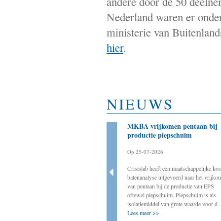
andere door de 50 deelne
Nederland waren er onde
ministerie van Buitenlan
hier
.
NIEUWS
Bestuurder als aanjager
MKBA vrijkomen pentaan bij
noodzakelijk voor slagen
productie piepschuim
energietransitie
Op 25-07-2026
Op 20-03-2025
Crisislab heeft een maatschappelijke kos
Crisislab ondersteunt de werkgroep BOVEN
batenanalyse uitgevoerd naar het vrijko
door onder andere ervaringen van decentrale
van pentaan bij de productie van EPS
bestuurders met energietransitie-initiatieven
oftewel piepschuim. Piepschuim is als
op te tekenen. In deze rubriek vindt u
isolatiemiddel van grote waarde voor d..
ervaringen van decentraal col...
Lees meer >>